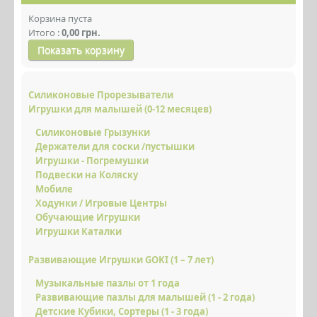
ИГРУШКИ ДЛЯ МАЛЫШЕЙ (0 - 12
Корзина пуста
МЕСЯЦЕВ)
Итого :
0,00 грн.
Показать корзину
РАЗВИВАЮЩИЕ ИГРУШКИ GOKI (1 – 7
ЛЕТ)
Силиконовые Прорезыватели
ДЕТСКИЙ ТРАНСПОРТ GOKI
Игрушки для малышей (0-12 месяцев)
ТЕТРАДИ KUMON
Силиконовые Грызунки
Держатели для соски /пустышки
ЛОГОПЕДИЧЕСКИЕ ИГРЫ
Игрушки - Погремушки
ДЕТСКАЯ ЛИТЕРАТУРА
Подвески на Коляску
Мобиле
НАБОРЫ ДЛЯ ТВОРЧЕСТВА
Ходунки / Игровые Центры
Обучающие Игрушки
ДЕКОР ДЛЯ ДЕТСКОЙ КОМНАТЫ
Игрушки Каталки
АКСЕССУАРЫ ДЛЯ МАМ И ДЕТЕЙ
Развивающие Игрушки GOKI (1 – 7 лет)
КОЛЯСКИ И АКСЕССУАРЫ
Музыкальные пазлы от 1 года
Развивающие пазлы для малышей (1 - 2 года)
АКТИВНЫЙ ОТДЫХ
Детские Кубики, Сортеры (1 - 3 года)