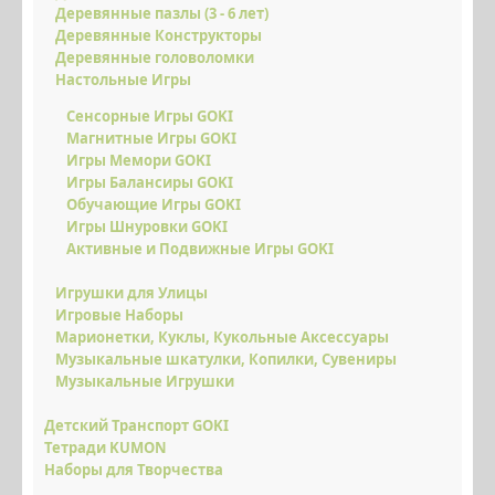
Деревянные пазлы (3 - 6 лет)
ВОЗДУШНЫЕ ЗМЕИ
Деревянные Конструкторы
Деревянные головоломки
МЕТАТЕЛЬНЫЕ ПЛАНЕРЫ
Настольные Игры
НАДУВНЫЕ КРУГИ SWIMTRAINER
Сенсорные Игры GOKI
Магнитные Игры GOKI
ДОСКИ БАЛАНСИРЫ
Игры Мемори GOKI
Игры Балансиры GOKI
КРУТЫЕ ПОДАРКИ
Обучающие Игры GOKI
Игры Шнуровки GOKI
НОВИНКИ
Активные и Подвижные Игры GOKI
СКИДКИ ЗДЕСЬ
Игрушки для Улицы
Игровые Наборы
ОПЛАТА І ДОСТАВКА
Марионетки, Куклы, Кукольные Аксессуары
Музыкальные шкатулки, Копилки, Сувениры
НАКОПИЧУЙ ЗНИЖКУ
Музыкальные Игрушки
ВІДГУКИ
Детский Транспорт GOKI
ФОТО/ВІДЕО
Тетради KUMON
Наборы для Творчества
КОНТАКТИ