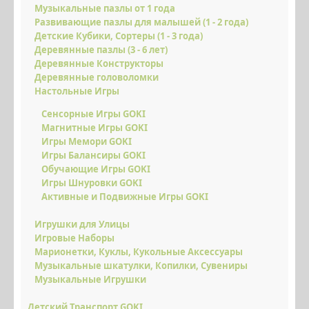
ДЕРЕВЯННЫЕ ГОЛОВОЛОМКИ
Музыкальные пазлы от 1 года
Развивающие пазлы для малышей (1 - 2 года)
НАСТОЛЬНЫЕ ИГРЫ
Детские Кубики, Сортеры (1 - 3 года)
Деревянные пазлы (3 - 6 лет)
ДЕТСКИЙ ТРАНСПОРТ GOKI
Деревянные Конструкторы
Деревянные головоломки
ТЕТРАДИ KUMON
Настольные Игры
ЛОГОПЕДИЧЕСКИЕ ИГРЫ
Сенсорные Игры GOKI
Магнитные Игры GOKI
ДЕТСКАЯ ЛИТЕРАТУРА
Игры Мемори GOKI
Игры Балансиры GOKI
НАБОРЫ ДЛЯ ТВОРЧЕСТВА
Обучающие Игры GOKI
Игры Шнуровки GOKI
ДЕКОР ДЛЯ ДЕТСКОЙ КОМНАТЫ
Активные и Подвижные Игры GOKI
АКСЕССУАРЫ ДЛЯ МАМ И ДЕТЕЙ
Игрушки для Улицы
Игровые Наборы
КОЛЯСКИ И АКСЕССУАРЫ
Марионетки, Куклы, Кукольные Аксессуары
АКТИВНЫЙ ОТДЫХ
Музыкальные шкатулки, Копилки, Сувениры
Музыкальные Игрушки
КРУТЫЕ ПОДАРКИ
Детский Транспорт GOKI