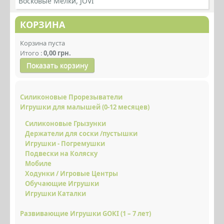
Восковые Мелки, JOVI
ИГРУШКИ ДЛЯ МАЛЫШЕЙ (0 - 12 МЕСЯЦЕВ)
КОРЗИНА
РАЗВИВАЮЩИЕ ИГРУШКИ GOKI (1 – 7 ЛЕТ)
ИГРОВЫЕ НАБОРЫ
Корзина пуста
Итого :
0,00 грн.
МАРИОНЕТКИ, КУКЛЫ, КУКОЛЬНЫЕ АКСЕССУАРЫ
Показать корзину
ИГРУШКИ ДЛЯ УЛИЦЫ
Силиконовые Прорезыватели
МУЗЫКАЛЬНЫЕ ШКАТУЛКИ, КОПИЛКИ, СУВЕНИРЫ
Игрушки для малышей (0-12 месяцев)
МУЗЫКАЛЬНЫЕ ИГРУШКИ
Силиконовые Грызунки
Держатели для соски /пустышки
МУЗЫКАЛЬНЫЕ ПАЗЛЫ ОТ 1 ГОДА
Игрушки - Погремушки
Подвески на Коляску
РАЗВИВАЮЩИЕ ПАЗЛЫ ДЛЯ МАЛЫШЕЙ (1 - 2 ГОДА)
Мобиле
ДЕТСКИЕ КУБИКИ, СОРТЕРЫ (1 - 3 ГОДА)
Ходунки / Игровые Центры
Обучающие Игрушки
ДЕРЕВЯННЫЕ ПАЗЛЫ (3 - 6 ЛЕТ)
Игрушки Каталки
ДЕРЕВЯННЫЕ КОНСТРУКТОРЫ
Развивающие Игрушки GOKI (1 – 7 лет)