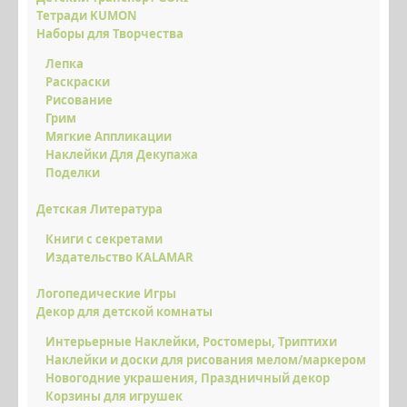
НОВИНКИ
Тетради KUMON
Наборы для Творчества
СКИДКИ ЗДЕСЬ
Лепка
Раскраски
ОПЛАТА І ДОСТАВКА
Рисование
НАКОПИЧУЙ ЗНИЖКУ
Грим
Мягкие Аппликации
ВІДГУКИ
Наклейки Для Декупажа
Поделки
ФОТО/ВІДЕО
Детская Литература
КОНТАКТИ
Книги с секретами
ОПТОВИМ КЛІЄНТАМ
Издательство KALAMAR
Логопедические Игры
Декор для детской комнаты
Интерьерные Наклейки, Ростомеры, Триптихи
Наклейки и доски для рисования мелом/маркером
Новогодние украшения, Праздничный декор
Корзины для игрушек