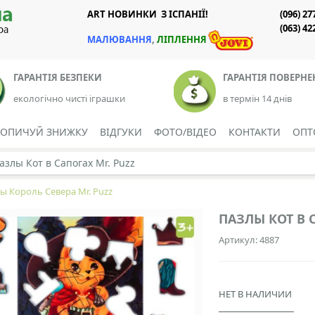
ART НОВИНКИ З ІСПАНІЇ!
(096) 27
(063) 42
М
АЛЮВАННЯ
,
Л
ІПЛЕННЯ
ГАРАНТІЯ БЕЗПЕКИ
ГАРАНТІЯ ПОВЕРН
екологічно чисті іграшки
в термін 14 днів
КОПИЧУЙ ЗНИЖКУ
ВІДГУКИ
ФОТО/ВІДЕО
КОНТАКТИ
ОПТ
азлы Кот в Сапогах Mr. Puzz
ы Король Севера Mr. Puzz
ПАЗЛЫ КОТ В 
Артикул: 4887
НЕТ В НАЛИЧИИ