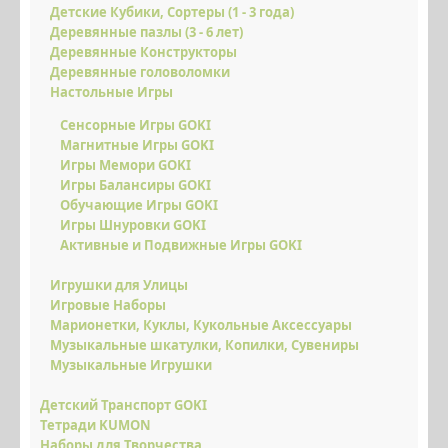
Детские Кубики, Сортеры (1 - 3 года)
КРУТЫЕ ПОДАРКИ
Деревянные пазлы (3 - 6 лет)
Деревянные Конструкторы
НОВИНКИ
Деревянные головоломки
Настольные Игры
СКИДКИ ЗДЕСЬ
Сенсорные Игры GOKI
ОПЛАТА І ДОСТАВКА
Магнитные Игры GOKI
Игры Мемори GOKI
НАКОПИЧУЙ ЗНИЖКУ
Игры Балансиры GOKI
Обучающие Игры GOKI
ВІДГУКИ
Игры Шнуровки GOKI
Активные и Подвижные Игры GOKI
ФОТО/ВІДЕО
Игрушки для Улицы
КОНТАКТИ
Игровые Наборы
ОПТОВИМ КЛІЄНТАМ
Марионетки, Куклы, Кукольные Аксессуары
Музыкальные шкатулки, Копилки, Сувениры
Музыкальные Игрушки
Детский Транспорт GOKI
Тетради KUMON
Наборы для Творчества