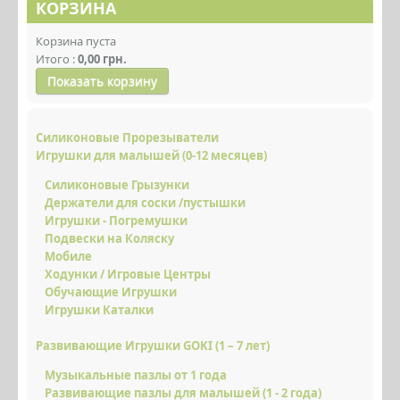
КОРЗИНА
ИГРУШКИ ДЛЯ МАЛЫШЕЙ (0 - 12
МЕСЯЦЕВ)
Корзина пуста
Итого :
0,00 грн.
РАЗВИВАЮЩИЕ ИГРУШКИ GOKI (1 – 7
Показать корзину
ЛЕТ)
ДЕТСКИЙ ТРАНСПОРТ GOKI
Силиконовые Прорезыватели
ТЕТРАДИ KUMON
Игрушки для малышей (0-12 месяцев)
Силиконовые Грызунки
ЛОГОПЕДИЧЕСКИЕ ИГРЫ
Держатели для соски /пустышки
ДЕТСКАЯ ЛИТЕРАТУРА
Игрушки - Погремушки
Подвески на Коляску
НАБОРЫ ДЛЯ ТВОРЧЕСТВА
Мобиле
Ходунки / Игровые Центры
ДЕКОР ДЛЯ ДЕТСКОЙ КОМНАТЫ
Обучающие Игрушки
Игрушки Каталки
АКСЕССУАРЫ ДЛЯ МАМ И ДЕТЕЙ
Развивающие Игрушки GOKI (1 – 7 лет)
КОЛЯСКИ И АКСЕССУАРЫ
Музыкальные пазлы от 1 года
АКТИВНЫЙ ОТДЫХ
Развивающие пазлы для малышей (1 - 2 года)