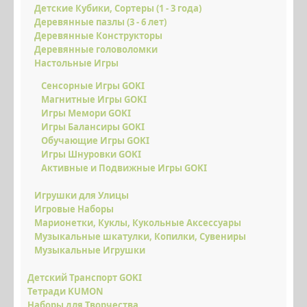
Детские Кубики, Сортеры (1 - 3 года)
КРУТЫЕ ПОДАРКИ
Деревянные пазлы (3 - 6 лет)
Деревянные Конструкторы
НОВИНКИ
Деревянные головоломки
Настольные Игры
СКИДКИ ЗДЕСЬ
Сенсорные Игры GOKI
ОПЛАТА І ДОСТАВКА
Магнитные Игры GOKI
Игры Мемори GOKI
НАКОПИЧУЙ ЗНИЖКУ
Игры Балансиры GOKI
Обучающие Игры GOKI
ВІДГУКИ
Игры Шнуровки GOKI
Активные и Подвижные Игры GOKI
ФОТО/ВІДЕО
Игрушки для Улицы
КОНТАКТИ
Игровые Наборы
ОПТОВИМ КЛІЄНТАМ
Марионетки, Куклы, Кукольные Аксессуары
Музыкальные шкатулки, Копилки, Сувениры
Музыкальные Игрушки
Детский Транспорт GOKI
Тетради KUMON
Наборы для Творчества