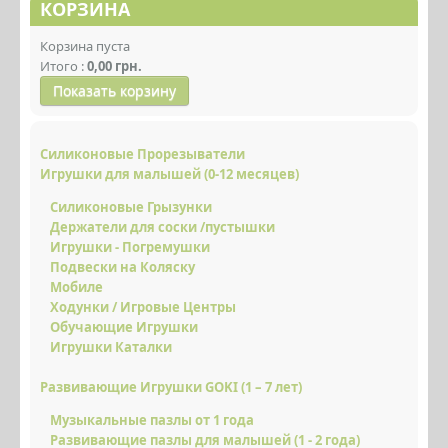
КОРЗИНА
ИГРУШКИ ДЛЯ МАЛЫШЕЙ (0 - 12
МЕСЯЦЕВ)
Корзина пуста
Итого :
0,00 грн.
РАЗВИВАЮЩИЕ ИГРУШКИ GOKI (1 – 7
Показать корзину
ЛЕТ)
ДЕТСКИЙ ТРАНСПОРТ GOKI
Силиконовые Прорезыватели
ТЕТРАДИ KUMON
Игрушки для малышей (0-12 месяцев)
Силиконовые Грызунки
ЛОГОПЕДИЧЕСКИЕ ИГРЫ
Держатели для соски /пустышки
ДЕТСКАЯ ЛИТЕРАТУРА
Игрушки - Погремушки
Подвески на Коляску
НАБОРЫ ДЛЯ ТВОРЧЕСТВА
Мобиле
Ходунки / Игровые Центры
ДЕКОР ДЛЯ ДЕТСКОЙ КОМНАТЫ
Обучающие Игрушки
Игрушки Каталки
АКСЕССУАРЫ ДЛЯ МАМ И ДЕТЕЙ
Развивающие Игрушки GOKI (1 – 7 лет)
КОЛЯСКИ И АКСЕССУАРЫ
Музыкальные пазлы от 1 года
АКТИВНЫЙ ОТДЫХ
Развивающие пазлы для малышей (1 - 2 года)